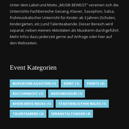
Unter dem Label und Motto „MUSIK BEWEGT“ vereinen sich die
Unterrichts-Fachbereiche Gesang, Klavier, Saxophon, Salsa,
frühmusikalischer Unterricht für Kinder ab 3 Jahren (Schulen,
Kindergärten, etc.) und Talenteabende. Dieser Bereich wird
separat, neben meinen Aktivitäten als Musikerin durchgeführt.
Mehr Infos dazu jederzeit gerne auf Anfrage oder hier auf
den Webseiten.
Event Kategorien
BURGRUINE AGGSTEIN
(1)
EVENT
(1)
EVENTS
(5)
KULTURNACHT
(1)
RADIOMUSEUM
(1)
RHEIN-KREIS-NEUSS
(1)
STADTBIBLIOTHEK NEUSS
(1)
TALENTEABEND
(2)
VERANSTALTUNGEN
(4)