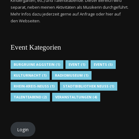
Kindergärten, etc.) und Talenteabende. Dieser Bereich wird
separat, neben meinen Aktivitäten als Musikerin durchgeführt.
Mehr Infos dazu jederzeit gerne auf Anfrage oder hier auf
den Webseiten.
Event Kategorien
BURGRUINE AGGSTEIN
(1)
EVENT
(1)
EVENTS
(5)
KULTURNACHT
(1)
RADIOMUSEUM
(1)
RHEIN-KREIS-NEUSS
(1)
STADTBIBLIOTHEK NEUSS
(1)
TALENTEABEND
(2)
VERANSTALTUNGEN
(4)
Login