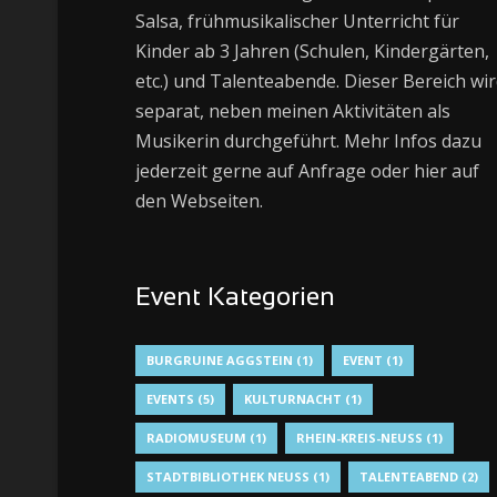
Salsa, frühmusikalischer Unterricht für
Kinder ab 3 Jahren (Schulen, Kindergärten,
etc.) und Talenteabende. Dieser Bereich wi
separat, neben meinen Aktivitäten als
Musikerin durchgeführt. Mehr Infos dazu
jederzeit gerne auf Anfrage oder hier auf
den Webseiten.
Event Kategorien
BURGRUINE AGGSTEIN
(1)
EVENT
(1)
EVENTS
(5)
KULTURNACHT
(1)
RADIOMUSEUM
(1)
RHEIN-KREIS-NEUSS
(1)
STADTBIBLIOTHEK NEUSS
(1)
TALENTEABEND
(2)