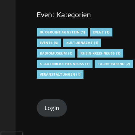
Event Kategorien
BURGRUINE AGGSTEIN
(1)
EVENT
(1)
EVENTS
(5)
KULTURNACHT
(1)
RADIOMUSEUM
(1)
RHEIN-KREIS-NEUSS
(1)
STADTBIBLIOTHEK NEUSS
(1)
TALENTEABEND
(2)
VERANSTALTUNGEN
(4)
Login