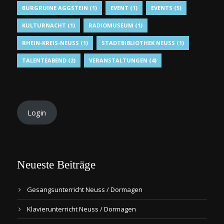
BURGRUINE AGGSTEIN
(1)
EVENT
(1)
EVENTS
(5)
KULTURNACHT
(1)
RADIOMUSEUM
(1)
RHEIN-KREIS-NEUSS
(1)
STADTBIBLIOTHEK NEUSS
(1)
TALENTEABEND
(2)
VERANSTALTUNGEN
(4)
Login
Neueste Beiträge
Gesangsunterricht Neuss / Dormagen
Klavierunterricht Neuss / Dormagen